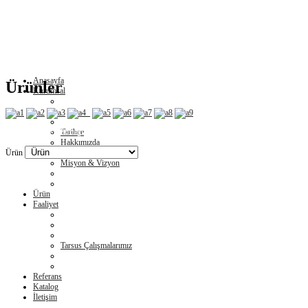
Anasayfa
Ürünler
Kurumsal
Tarihçe
Copyright 2021 Boztaşlar Plastik Geri Dönüşüm | Tüm Hakları Saklıdır.
Hakkımızda
Kalite Politikamız
Ürün
Misyon & Vizyon
Ürün
Faaliyet
Tarsus Çalışmalarımız
Referans
Katalog
İletişim