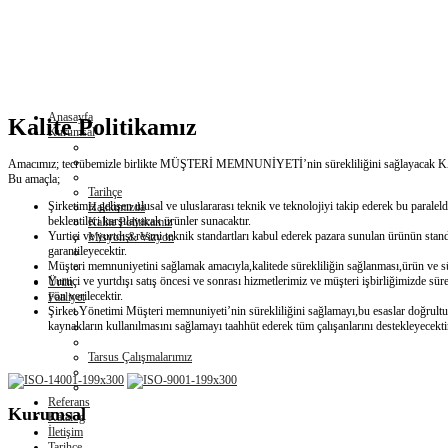
Anasayfa
Kalite Politikamız
Kurumsal
Amacımız; tecrübemizle birlikte MÜŞTERİ MEMNUNİYETİ’nin sürekliliğini sağlayacak KA
Bu amaçla;
Tarihçe
Şirketimiz gelişen ulusal ve uluslararası teknik ve teknolojiyi takip ederek bu paralel
Hakkımızda
beklentileri karşılayacak ürünler sunacaktır.
Kalite Politikamız
Yurtiçi ve yurtdışı resmi teknik standartları kabul ederek pazara sunulan ürünün stan
Misyon & Vizyon
garantileyecektir.
Müşteri memnuniyetini sağlamak amacıyla,kalitede sürekliliğin sağlanması,ürün ve süre
Yurtiçi ve yurtdışı satış öncesi ve sonrası hizmetlerimiz ve müşteri işbirliğimizde sü
Ürün
yön verilecektir.
Faaliyet
Şirket Yönetimi Müşteri memnuniyeti’nin sürekliliğini sağlamayı,bu esaslar doğrultu
kaynakların kullanılmasını sağlamayı taahhüt ederek tüm çalışanlarını destekleyecekti
Tarsus Çalışmalarımız
Referans
Kurumsal
Katalog
İletişim
Tarihçe