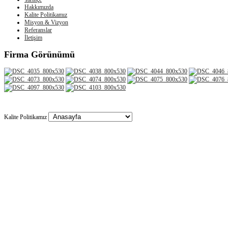
Hakkımızda
Kalite Politikamız
Misyon & Vizyon
Referanslar
İletişim
Firma
Görünümü
Copyright 2021 Boztaşlar Plastik Geri Dönüşüm | Tüm Hakları Saklıdır.
Kalite Politikamız